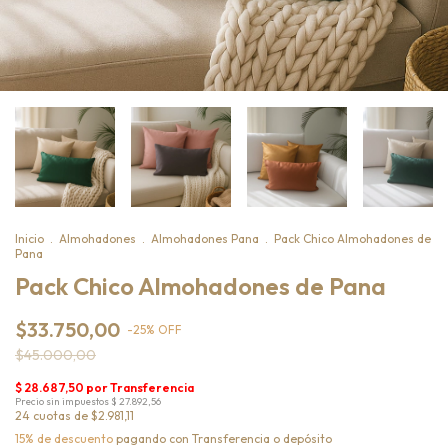
Inicio
.
Almohadones
.
Almohadones Pana
.
Pack Chico Almohadones de
Pana
Pack Chico Almohadones de Pana
$33.750,00
-
25
%
OFF
$45.000,00
24
cuotas de
$2.981,11
15% de descuento
pagando con Transferencia o depósito