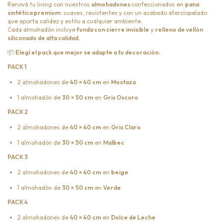
Renová tu living con nuestros
almohadones
confeccionados en
pana
sintética premium
: suaves, resistentes y con un acabado aterciopelado
que aporta calidez y estilo a cualquier ambiente.
Cada almohadón incluye
funda con cierre invisible
y
relleno de vellón
siliconado de alta calidad.
📦
Elegí el pack que mejor se adapte a tu decoración:
PACK 1
2 almohadones de
40 × 40 cm
en
Mostaza
1 almohadón de
30 × 50 cm
en
Gris Oscuro
PACK 2
2 almohadones de
40 × 40 cm
en
Gris Claro
1 almohadón de
30 × 50 cm
en
Malbec
PACK 3
2 almohadones de
40 × 40 cm
en
beige
1 almohadón de
30 × 50 cm
en
Verde
PACK 4
2 almohadones de
40 × 40 cm
en
Dulce de Leche