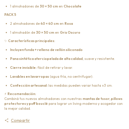
1 almohadones de
30 × 50 cm
en
Chocolate
PACK 5
2 almohadones de
40 × 40 cm
en
Rosa
1 almohadón de
30 × 50 cm
en
Gris Oscuro
✨
Características principales:
Incluyen funda + relleno de vellón siliconado
Pana sintética aterciopelada de alta calidad
, suave y resistente.
Cierre invisible:
fácil de retirar y lavar.
Lavables en lavarropas
(agua fría, no centrifugar).
Confección artesanal:
las medidas pueden variar hasta ±3 cm.
⚡
Recomendación:
Combiná tus nuevos almohadones con nuestras
mantas de tusor, pillows
protectores y puff bouclé
para lograr un living moderno y acogedor con
la mejor calidad.
Compartir