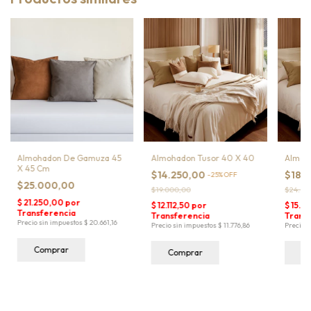
Almohadon De Gamuza 45
Almohadon Tusor 40 X 40
Almoha
X 45 Cm
$14.250,00
$18.
-
25
%
OFF
$25.000,00
$19.000,00
$24.00
Comprar
Comprar
C