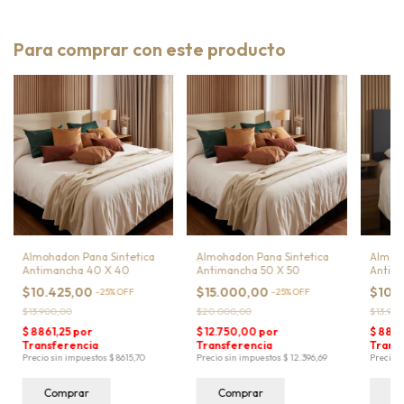
Para comprar con este producto
Almohadon Pana Sintetica
Almohadon Pana Sintetica
Almoha
Antimancha 40 X 40
Antimancha 50 X 50
Antim
$10.425,00
$15.000,00
$10.
-
25
%
OFF
-
25
%
OFF
$13.900,00
$20.000,00
$13.90
Comprar
Comprar
C