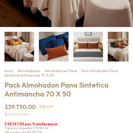
Inicio
.
Almohadones
.
Almohadones Pana
.
Pack Almohadon Pana
Sintetica Antimancha 70 X 50
Pack Almohadon Pana Sintetica
Antimancha 70 X 50
$39.750,00
-
25
%
OFF
$53.000,00
24
cuotas de
$3.511,08