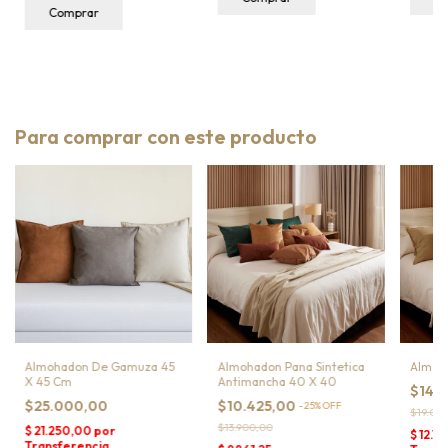
Comprar
Para comprar con este producto
Almohadon De Gamuza 45
Almohadon Pana Sintetica
Almoh
X 45 Cm
Antimancha 40 X 40
$14.
$25.000,00
$10.425,00
-
25
%
OFF
$19.00
$13.900,00