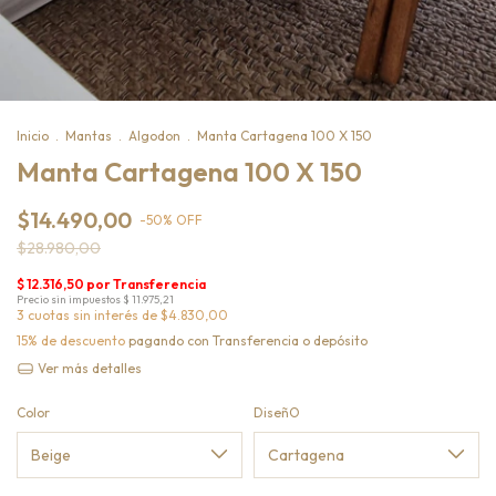
Inicio
.
Mantas
.
Algodon
.
Manta Cartagena 100 X 150
Manta Cartagena 100 X 150
$14.490,00
-
50
%
OFF
$28.980,00
3
cuotas sin interés de
$4.830,00
15% de descuento
pagando con Transferencia o depósito
Ver más detalles
Color
DiseñO