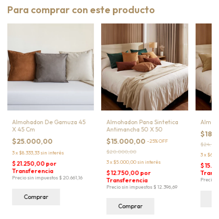
Para comprar con este producto
Almohadon De Gamuza 45
Almohadon Pana Sintetica
Almoha
X 45 Cm
Antimancha 50 X 50
$18.
$25.000,00
$15.000,00
-
25
%
OFF
$24.00
$20.000,00
3
x
$8.333,33
sin interés
3
x
$6.0
3
x
$5.000,00
sin interés
Comprar
C
Comprar