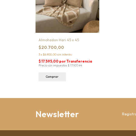
Almohadon Hari 45 x 45
$20.700,00
3
x
$6.900,00
sin interés
Comprar
Newsletter
Registra