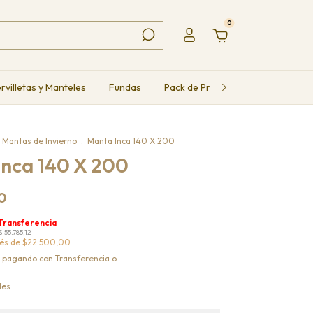
0
rvilletas y Manteles
Fundas
Pack de Productos
Packs Mun
Mantas de Invierno
.
Manta Inca 140 X 200
Inca 140 X 200
0
rés de
$22.500,00
pagando con Transferencia o
les