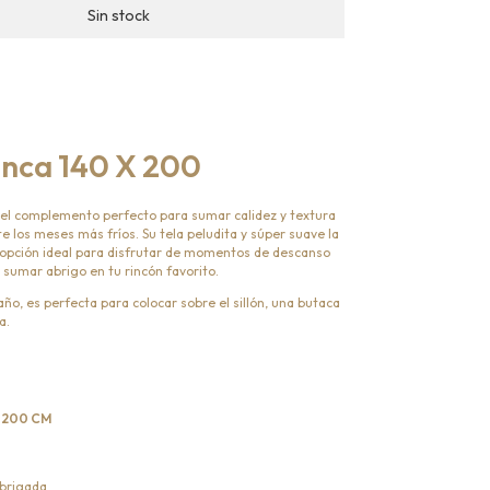
Inca 140 X 200
el complemento perfecto para sumar calidez y textura
e los meses más fríos. Su tela peludita y súper suave la
 opción ideal para disfrutar de momentos de descanso
a sumar abrigo en tu rincón favorito.
ño, es perfecta para colocar sobre el sillón, una butaca
a.
X 200 CM
abrigada