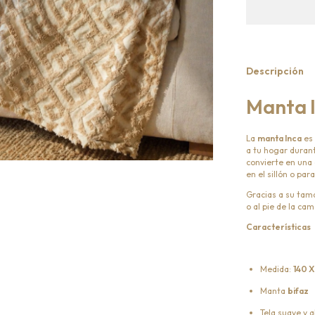
Descripción
Manta 
La
manta Inca
es 
a tu hogar durant
convierte en una
en el sillón o par
Gracias a su tama
o al pie de la cam
Características
Medida:
140 
Manta
bifaz
Tela suave y 