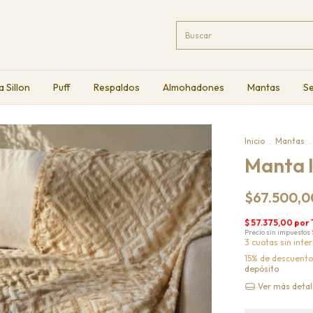
a Sillon
Puff
Respaldos
Almohadones
Mantas
Se
Inicio
.
Mantas
.
Manta 
$67.500,0
3
cuotas sin inte
15% de descuento
depósito
Ver más detal