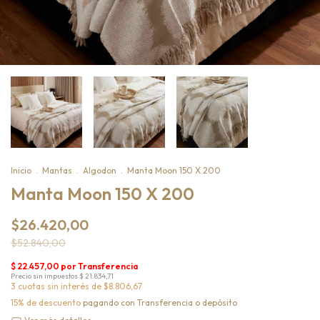
Inicio
.
Mantas
.
Algodon
.
Manta Moon 150 X 200
Manta Moon 150 X 200
$26.420,00
$52.840,00
3
cuotas sin interés de
$8.806,67
15% de descuento
pagando con Transferencia o depósito