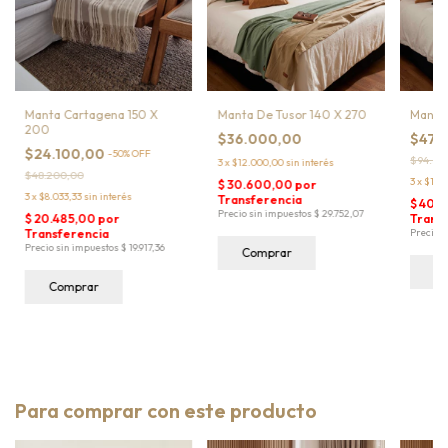
Manta Cartagena 150 X
Manta De Tusor 140 X 270
Manta
200
$36.000,00
$47.
$24.100,00
-
50
%
OFF
$94.50
3
x
$12.000,00
sin interés
$48.200,00
3
x
$15.7
3
x
$8.033,33
sin interés
Comprar
C
Comprar
Para comprar con este producto